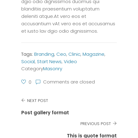
dgio odio dignissimos ducimus qui
blanditiis praesentium voluptatum
deleniti atque.At vero eos et
accusantium vAt vero eos et accusamus
et iusto lav dgio odio dignissimos.
Tags:
Branding
,
Ceo
,
Clinic
,
Magazine
,
Social
,
Start News
,
Video
Category
Masonry
Comments are closed
0
NEXT POST
Post gallery format
PREVIOUS POST
This is quote format