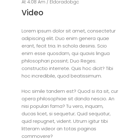
At 4:08 Am /
Eldoradobgc
Video
Lorem ipsum dolor sit amet, consectetur
adipiscing elit. Duo enim genera quae
erant, fecit tria. In schola desinis. Scio
enim esse quosdam, qui quavis lingua
philosophari possint; Duo Reges:
constructio interrete. Quis hoc dicit? Tibi
hoc incredibile, quod beatissimum.
Hoc simile tandem est? Quod si ita sit, cur
opera philosophiae sit danda nescio. An
nisi populari fama? Tu vero, inquam,
ducas licet, si sequetur; Quid sequatur,
quid repugnet, vident. Utrum igitur tibi
litteram videor an totas paginas
commovere?