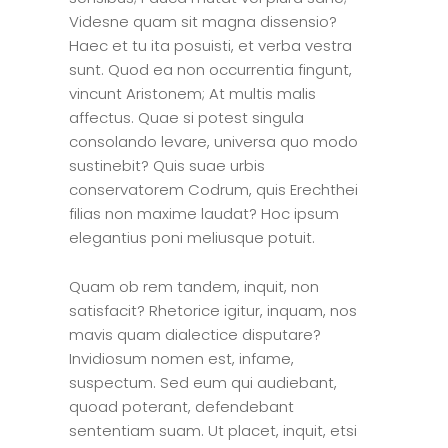
Videsne quam sit magna dissensio?
Haec et tu ita posuisti, et verba vestra
sunt. Quod ea non occurrentia fingunt,
vincunt Aristonem; At multis malis
affectus. Quae si potest singula
consolando levare, universa quo modo
sustinebit? Quis suae urbis
conservatorem Codrum, quis Erechthei
filias non maxime laudat? Hoc ipsum
elegantius poni meliusque potuit.
Quam ob rem tandem, inquit, non
satisfacit? Rhetorice igitur, inquam, nos
mavis quam dialectice disputare?
Invidiosum nomen est, infame,
suspectum. Sed eum qui audiebant,
quoad poterant, defendebant
sententiam suam. Ut placet, inquit, etsi