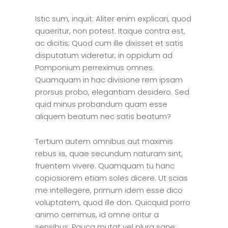
Istic sum, inquit. Aliter enim explicari, quod
quaeritur, non potest. Itaque contra est,
ac dicitis; Quod cum ille dixisset et satis
disputatum videretur, in oppidum ad
Pomponium perreximus omnes.
Quamquam in hac divisione rem ipsam
prorsus probo, elegantiam desidero. Sed
quid minus probandum quam esse
aliquem beatum nec satis beatum?
Tertium autem omnibus aut maximis
rebus iis, quae secundum naturam sint,
fruentem vivere. Quamquam tu hanc
copiosiorem etiam soles dicere. Ut scias
me intellegere, primum idem esse dico
voluptatem, quod ille don. Quicquid porro
animo cernimus, id omne oritur a
sensibus; Pauca mutat vel plura sane;